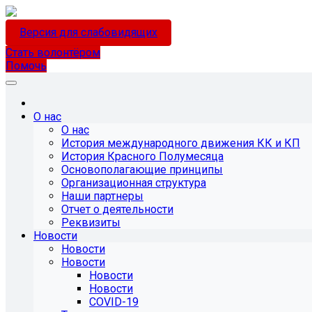
Версия для слабовидящих
Стать волонтёром
Помочь
О нас
О нас
История международного движения КК и КП
История Красного Полумесяца
Основополагающие принципы
Организационная структура
Наши партнеры
Отчет о деятельности
Реквизиты
Новости
Новости
Новости
Новости
Новости
COVID-19