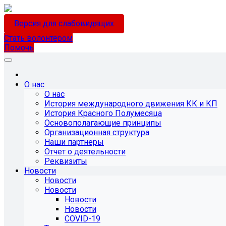
Версия для слабовидящих
Стать волонтёром
Помочь
О нас
О нас
История международного движения КК и КП
История Красного Полумесяца
Основополагающие принципы
Организационная структура
Наши партнеры
Отчет о деятельности
Реквизиты
Новости
Новости
Новости
Новости
Новости
COVID-19